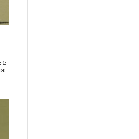
p 1:
lok