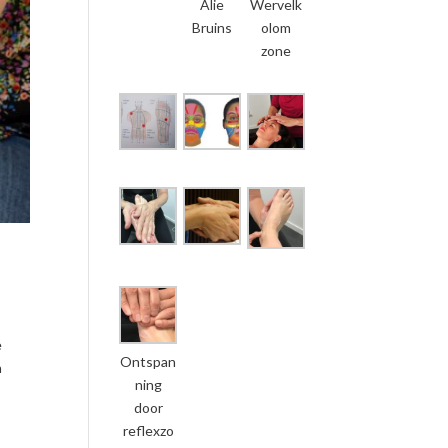
Alie
Wervelk
Bruins
olom
zone
e
Ontspan
n
ning
door
reflexzo