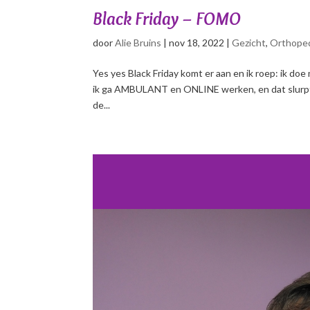
Black Friday – FOMO
door
Alie Bruins
|
nov 18, 2022
|
Gezicht
,
Orthoped
Yes yes Black Friday komt er aan en ik roep: ik do
ik ga AMBULANT en ONLINE werken, en dat slurpt vee
de...