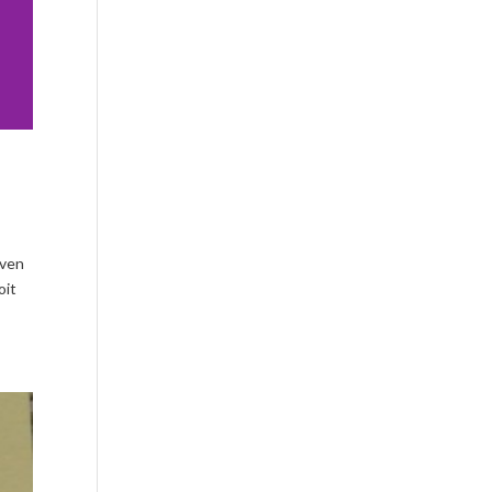
even
oit