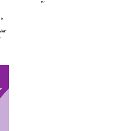
ne
ie
ier:
h