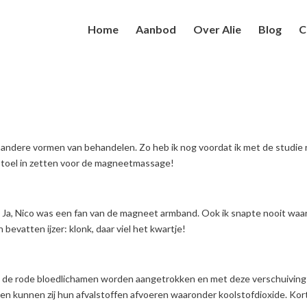
Home
Aanbod
Over Alie
Blog
C
 andere vormen van behandelen. Zo heb ik nog voordat ik met de studi
e stoel in zetten voor de magneetmassage!
. Ja, Nico was een fan van de magneet armband. Ook ik snapte nooit wa
bevatten ijzer: klonk, daar viel het kwartje!
ezet: de rode bloedlichamen worden aangetrokken en met deze verschuivi
 en kunnen zij hun afvalstoffen afvoeren waaronder koolstofdioxide. Korto