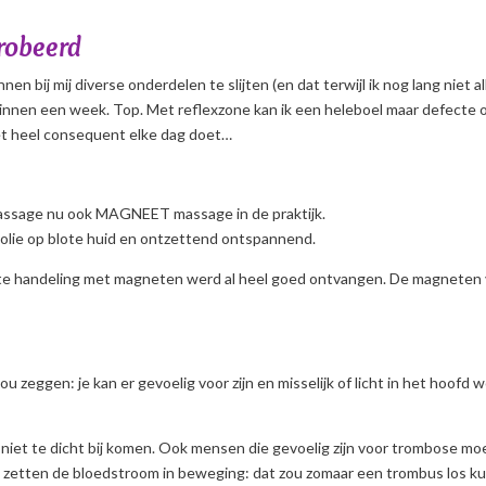
probeerd
nnen bij mij diverse onderdelen te slijten (en dat terwijl ik nog lang niet
binnen een week. Top. Met reflexzone kan ik een heleboel maar defecte 
het heel consequent elke dag doet…
massage nu ook MAGNEET massage in de praktijk.
 olie op blote huid en ontzettend ontspannend.
tste handeling met magneten werd al heel goed ontvangen. De magneten 
 zeggen: je kan er gevoelig voor zijn en misselijk of licht in het hoofd 
iet te dicht bij komen. Ook mensen die gevoelig zijn voor trombose mo
e zetten de bloedstroom in beweging: dat zou zomaar een trombus los ku