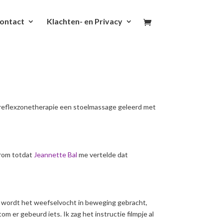
ontact
Klachten- en Privacy
e reflexzonetherapie een stoelmassage geleerd met
arom totdat
Jeannette Bal
me vertelde dat
ng wordt het weefselvocht in beweging gebracht,
m er gebeurd iets. Ik zag het instructie filmpje al