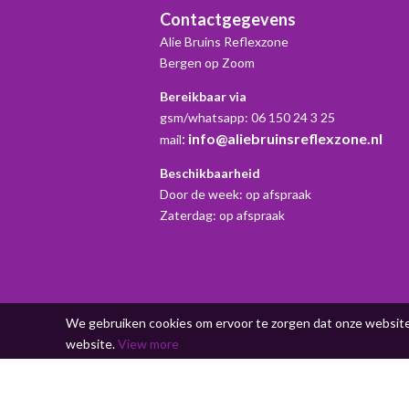
Contactgegevens
Alie Bruins Reflexzone
Bergen op Zoom
Bereikbaar via
gsm/whatsapp: 06 150 24 3 25
:
info@aliebruinsreflexzone.nl
mail
Beschikbaarheid
Door de week: op afspraak
Zaterdag: op afspraak
We gebruiken cookies om ervoor te zorgen dat onze website 
website.
View more